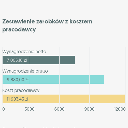
Zestawienie zarobków z kosztem
pracodawcy
Wynagrodzenie netto
7 065,16
zł
Wynagrodzenie brutto
9 880,00
zł
Koszt pracodawcy
11 903,43
zł
0
3000
6000
9000
12000