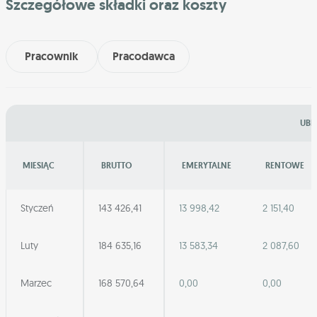
Szczegółowe składki oraz koszty
Pracownik
Pracodawca
UBE
MIESIĄC
BRUTTO
EMERYTALNE
RENTOWE
Styczeń
143 426,41
13 998,42
2 151,40
Luty
184 635,16
13 583,34
2 087,60
Marzec
168 570,64
0,00
0,00