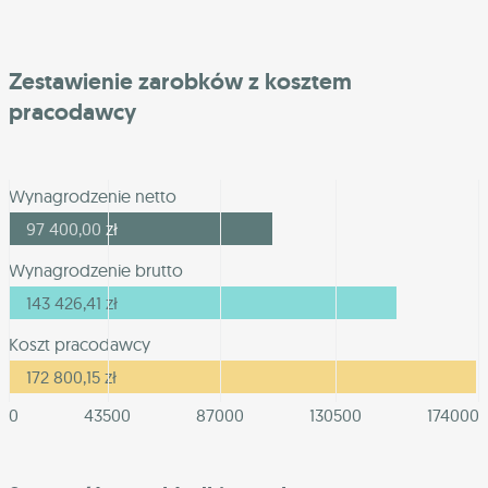
Zestawienie zarobków z kosztem
pracodawcy
Wynagrodzenie netto
97 400,00
zł
Wynagrodzenie brutto
143 426,41
zł
Koszt pracodawcy
172 800,15
zł
0
43500
87000
130500
174000