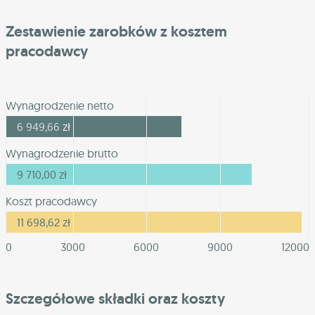
Zestawienie zarobków z kosztem
pracodawcy
Wynagrodzenie netto
6 949,66
zł
Wynagrodzenie brutto
9 710,00
zł
Koszt pracodawcy
11 698,62
zł
0
3000
6000
9000
12000
Szczegółowe składki oraz koszty