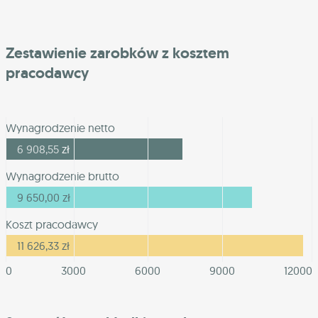
Zestawienie zarobków z kosztem
pracodawcy
Wynagrodzenie netto
6 908,55
zł
Wynagrodzenie brutto
9 650,00
zł
Koszt pracodawcy
11 626,33
zł
0
3000
6000
9000
12000