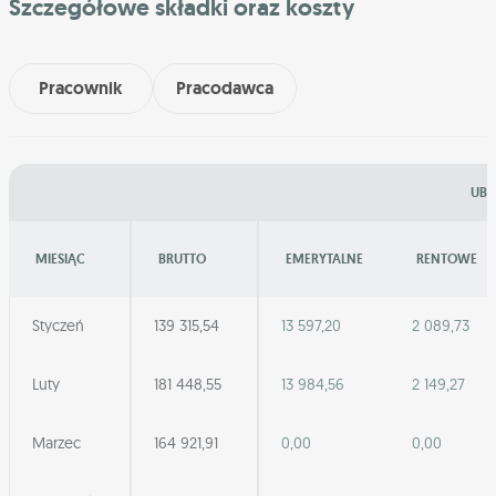
Szczegółowe składki oraz koszty
Pracownik
Pracodawca
UBE
MIESIĄC
BRUTTO
EMERYTALNE
RENTOWE
Styczeń
139 315,54
13 597,20
2 089,73
Luty
181 448,55
13 984,56
2 149,27
Marzec
164 921,91
0,00
0,00