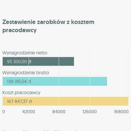
Zestawienie zarobków z kosztem
pracodawcy
Wynagrodzenie netto
95 300,00
zł
Wynagrodzenie brutto
139 315,54
zł
Koszt pracodawcy
167 847,37
zł
0
42000
84000
126000
168000