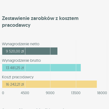
Zestawienie zarobków z kosztem
pracodawcy
Wynagrodzenie netto
9 520,00
zł
Wynagrodzenie brutto
13 481,25
zł
Koszt pracodawcy
16 242,21
zł
0
4500
9000
13500
18000