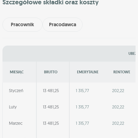
Szczegółowe składki oraz koszty
Pracownik
Pracodawca
UBEZ
MIESIĄC
BRUTTO
EMERYTALNE
RENTOWE
Styczeń
13 481,25
1 315,77
202,22
Luty
13 481,25
1 315,77
202,22
Marzec
13 481,25
1 315,77
202,22