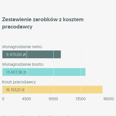
Zestawienie zarobków z kosztem
pracodawcy
Wynagrodzenie netto
9 470,00
zł
Wynagrodzenie brutto
13 407,38
zł
Koszt pracodawcy
16 153,21
zł
0
4500
9000
13500
18000