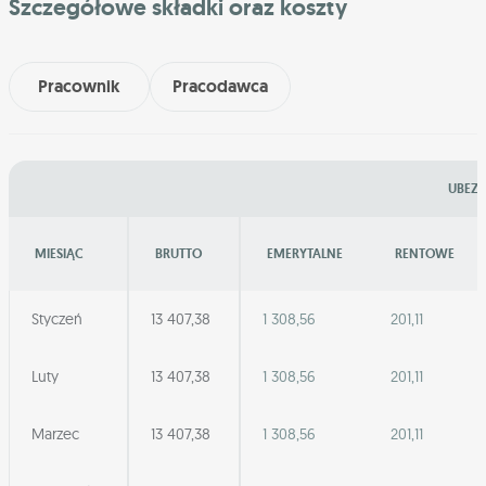
Szczegółowe składki oraz koszty
Pracownik
Pracodawca
UBEZP
MIESIĄC
BRUTTO
EMERYTALNE
RENTOWE
Styczeń
13 407,38
1 308,56
201,11
Luty
13 407,38
1 308,56
201,11
Marzec
13 407,38
1 308,56
201,11