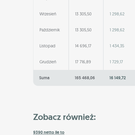
Wrzesień
13 305,50
1 298,62
Październik
13 305,50
1 298,62
Listopad
14 696,17
1 434,35
Grudzień
17 716,89
1 729,17
Suma
165 468,06
16 149,72
Zobacz również:
9390 netto ile to