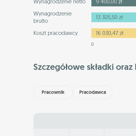
Wynagrodzenie netto
9 400,00
zł
Wynagrodzenie
13 305,50
zł
brutto
Koszt pracodawcy
16 030,47
zł
0
Szczegółowe składki oraz 
Pracownik
Pracodawca