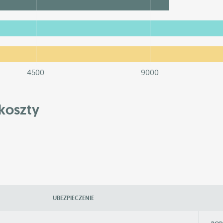
4500
9000
koszty
UBEZPIECZENIE