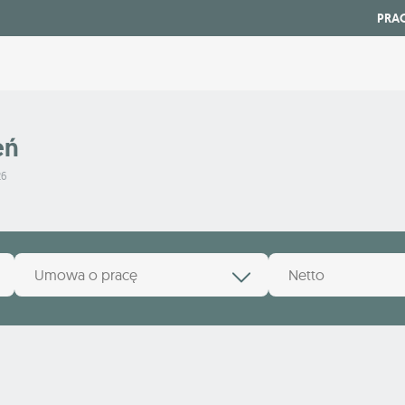
PRA
eń
26
Umowa o pracę
Netto