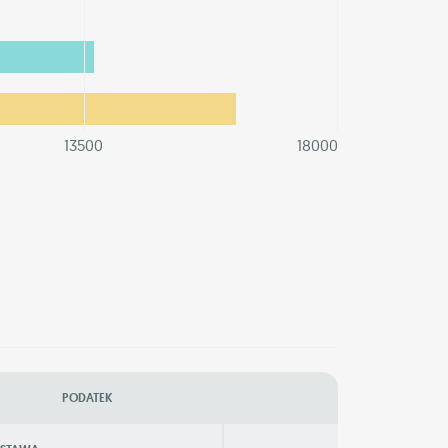
13500
18000
PODATEK