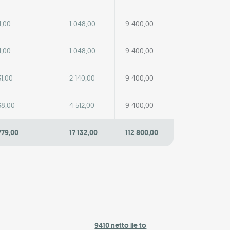
1,00
1 048,00
9 400,00
1,00
1 048,00
9 400,00
31,00
2 140,00
9 400,00
38,00
4 512,00
9 400,00
779,00
17 132,00
112 800,00
9410 netto ile to