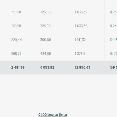
199,58
325,98
1 033,32
11 23
199,58
325,98
1 033,32
11 23
220,44
360,06
1 141,32
12 4
265,75
434,06
1 375,91
15 0
2 481,99
4 053,92
12 850,43
139 
9400 brutto ile to