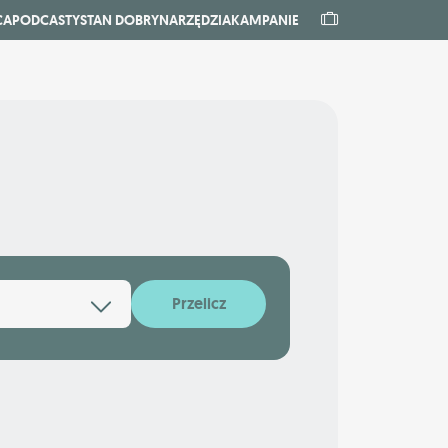
CA
PODCASTY
STAN DOBRY
NARZĘDZIA
KAMPANIE
Przelicz