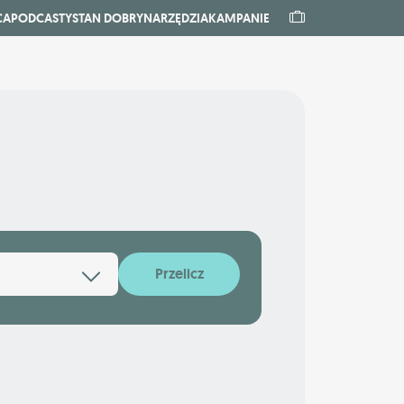
CA
PODCASTY
STAN DOBRY
NARZĘDZIA
KAMPANIE
Przelicz