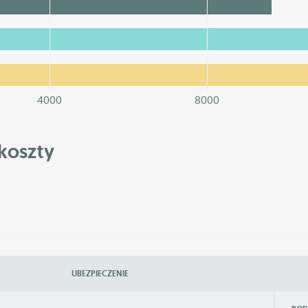
4000
8000
koszty
UBEZPIECZENIE