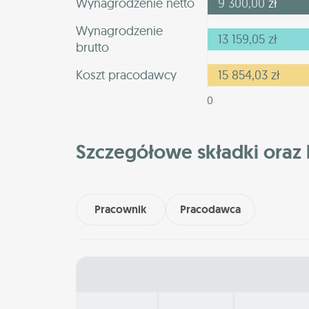
Wynagrodzenie netto
9 300,00
zł
Wynagrodzenie
13 159,05
zł
brutto
Koszt pracodawcy
15 854,03
zł
0
Szczegółowe składki oraz 
Pracownik
Pracodawca