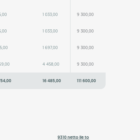
5,00
1 033,00
9 300,00
5,00
1 033,00
9 300,00
35,00
1 697,00
9 300,00
69,00
4 458,00
9 300,00
754,00
16 485,00
111 600,00
9310 netto ile to