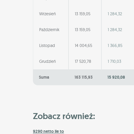
Wrzesień
13 159,05
1 284,32
Październik
13 159,05
1 284,32
Listopad
14 004,65
1 366,85
Grudzień
17 520,78
1 710,03
Suma
163 115,93
15 920,08
Zobacz również:
9290 netto ile to