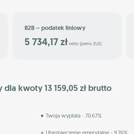
B2B – podatek liniowy
5 734,17 zł
netto (pełny ZUS)
 dla kwoty 13 159,05 zł brutto
Twoja wypłata - 70.67%
Ubezpieczenie emerytalne - 9.76%