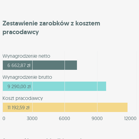
Zestawienie zarobków z kosztem
pracodawcy
Wynagrodzenie netto
6 662,87
zł
Wynagrodzenie brutto
9 290,00
zł
Koszt pracodawcy
11 192,59
zł
0
3000
6000
9000
12000