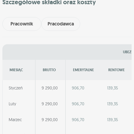
Szczegółowe składki oraz koszty
Pracownik
Pracodawca
UBEZP
MIESIĄC
BRUTTO
EMERYTALNE
RENTOWE
Styczeń
9 290,00
906,70
139,35
Luty
9 290,00
906,70
139,35
Marzec
9 290,00
906,70
139,35