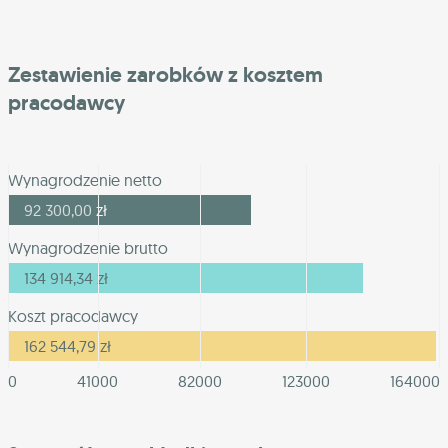
Zestawienie zarobków z kosztem
pracodawcy
Wynagrodzenie netto
92 300,00
zł
Wynagrodzenie brutto
134 914,34
zł
Koszt pracodawcy
162 544,79
zł
0
41000
82000
123000
164000