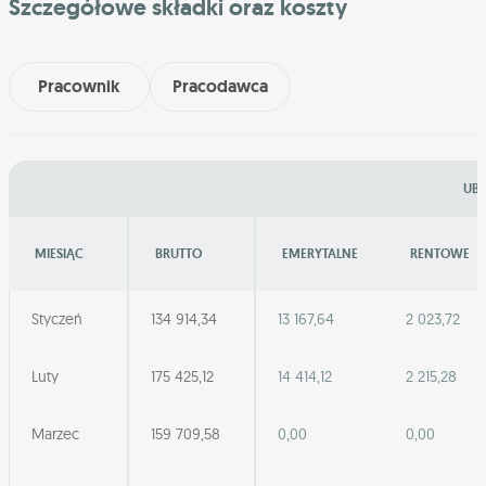
Szczegółowe składki oraz koszty
Pracownik
Pracodawca
UBE
MIESIĄC
BRUTTO
EMERYTALNE
RENTOWE
Styczeń
134 914,34
13 167,64
2 023,72
Luty
175 425,12
14 414,12
2 215,28
Marzec
159 709,58
0,00
0,00