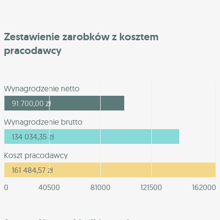
Zestawienie zarobków z kosztem
pracodawcy
Wynagrodzenie netto
91 700,00
zł
Wynagrodzenie brutto
134 034,35
zł
Koszt pracodawcy
161 484,57
zł
0
40500
81000
121500
162000