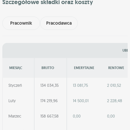
Szczegółowe składki oraz koszty
Pracownik
Pracodawca
UBEZ
MIESIĄC
BRUTTO
EMERYTALNE
RENTOWE
Styczeń
134 034,35
13 081,75
2 010,52
Luty
174 219,96
14 500,01
2 228,48
Marzec
158 667,58
0,00
0,00