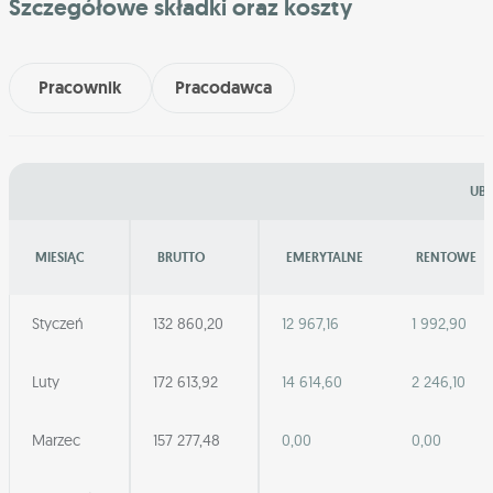
Szczegółowe składki oraz koszty
Pracownik
Pracodawca
UBE
MIESIĄC
BRUTTO
EMERYTALNE
RENTOWE
Styczeń
132 860,20
12 967,16
1 992,90
Luty
172 613,92
14 614,60
2 246,10
Marzec
157 277,48
0,00
0,00