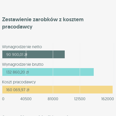
Zestawienie zarobków z kosztem
pracodawcy
Wynagrodzenie netto
90 900,01
zł
Wynagrodzenie brutto
132 860,20
zł
Koszt pracodawcy
160 069,97
zł
0
40500
81000
121500
162000