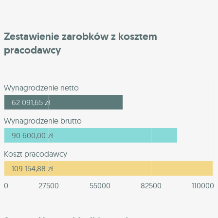
Zestawienie zarobków z kosztem
pracodawcy
Wynagrodzenie netto
62 091,65
zł
Wynagrodzenie brutto
90 600,00
zł
Koszt pracodawcy
109 154,88
zł
0
27500
55000
82500
110000