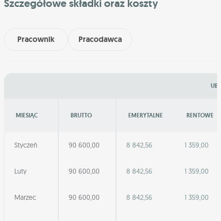
Szczegółowe składki oraz koszty
Pracownik
Pracodawca
UBE
MIESIĄC
BRUTTO
EMERYTALNE
RENTOWE
Styczeń
90 600,00
8 842,56
1 359,00
Luty
90 600,00
8 842,56
1 359,00
Marzec
90 600,00
8 842,56
1 359,00