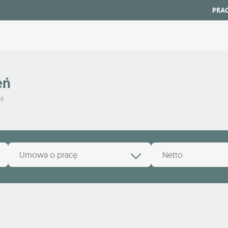
PRA
eń
26
Umowa o pracę
Netto