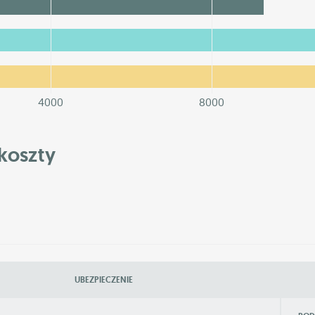
4000
8000
koszty
UBEZPIECZENIE