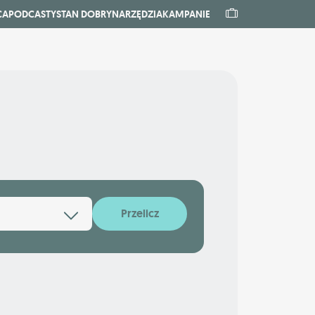
CA
PODCASTY
STAN DOBRY
NARZĘDZIA
KAMPANIE
Przelicz