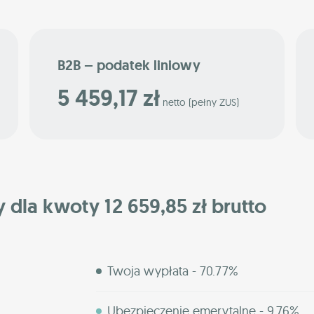
B2B – podatek liniowy
5 459,17 zł
netto (pełny ZUS)
y dla kwoty 12 659,85 zł brutto
Twoja wypłata - 70.77%
Ubezpieczenie emerytalne - 9.76%