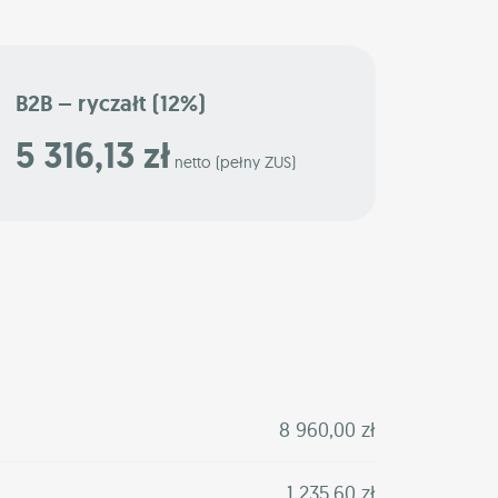
B2B – ryczałt (12%)
5 316,13 zł
netto (pełny ZUS)
8 960,00 zł
1 235,60 zł