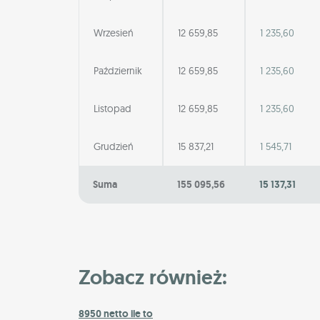
Wrzesień
12 659,85
1 235,60
Październik
12 659,85
1 235,60
Listopad
12 659,85
1 235,60
Grudzień
15 837,21
1 545,71
Suma
155 095,56
15 137,31
Zobacz również:
8950 netto ile to