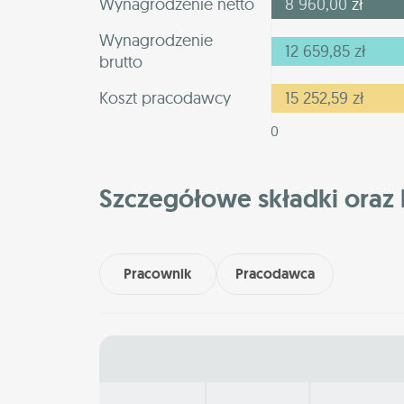
Wynagrodzenie netto
8 960,00
zł
Wynagrodzenie
12 659,85
zł
brutto
Koszt pracodawcy
15 252,59
zł
0
Szczegółowe składki oraz 
Pracownik
Pracodawca