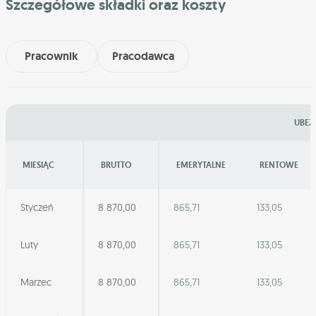
Szczegółowe składki oraz koszty
Pracownik
Pracodawca
UBEZ
MIESIĄC
BRUTTO
EMERYTALNE
RENTOWE
Styczeń
8 870,00
865,71
133,05
Luty
8 870,00
865,71
133,05
Marzec
8 870,00
865,71
133,05