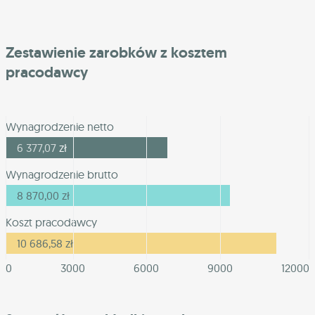
Zestawienie zarobków z kosztem
pracodawcy
Wynagrodzenie netto
6 377,07
zł
Wynagrodzenie brutto
8 870,00
zł
Koszt pracodawcy
10 686,58
zł
0
3000
6000
9000
12000