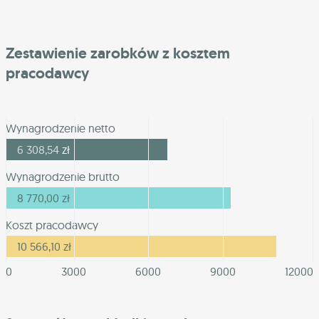
Zestawienie zarobków z kosztem
pracodawcy
Wynagrodzenie netto
6 308,54
zł
Wynagrodzenie brutto
8 770,00
zł
Koszt pracodawcy
10 566,10
zł
0
3000
6000
9000
12000