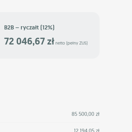
B2B – ryczałt (12%)
72 046,67 zł
netto (pełny ZUS)
85 500,00 zł
12 194,05 zł