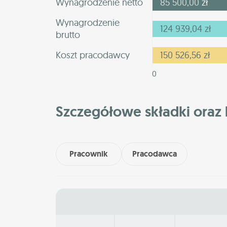
Wynagrodzenie netto
85 500,00
zł
Wynagrodzenie
124 939,04
zł
brutto
Koszt pracodawcy
150 526,56
zł
0
Szczegółowe składki oraz 
Pracownik
Pracodawca