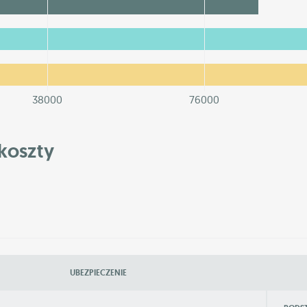
38000
76000
koszty
UBEZPIECZENIE