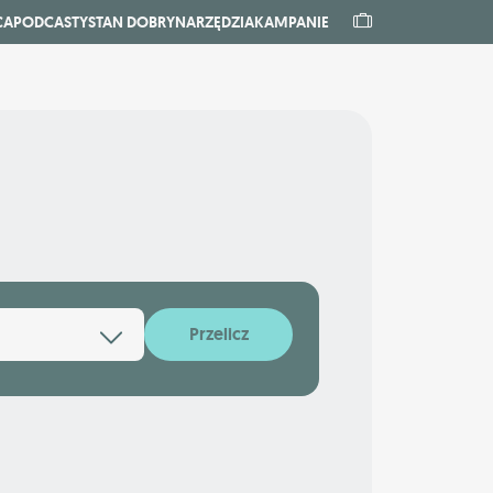
CA
PODCASTY
STAN DOBRY
NARZĘDZIA
KAMPANIE
Przelicz