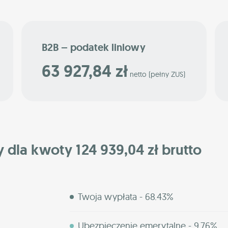
B2B – podatek liniowy
63 927,84 zł
netto (pełny ZUS)
y dla kwoty 124 939,04 zł brutto
Twoja wypłata - 68.43%
Ubezpieczenie emerytalne - 9.76%