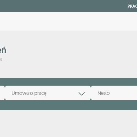
PRA
eń
26
Umowa o pracę
Netto