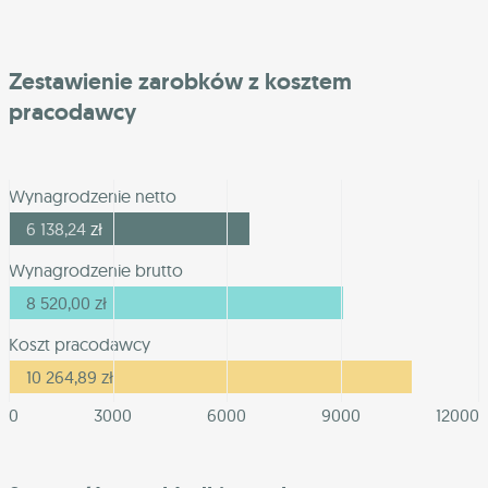
Zestawienie zarobków z kosztem
pracodawcy
Wynagrodzenie netto
6 138,24
zł
Wynagrodzenie brutto
8 520,00
zł
Koszt pracodawcy
10 264,89
zł
0
3000
6000
9000
12000