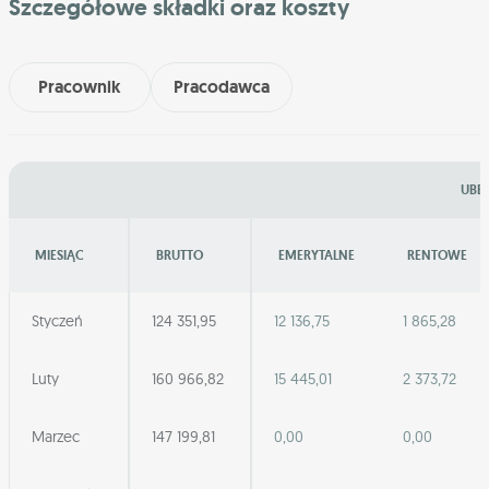
Szczegółowe składki oraz koszty
Pracownik
Pracodawca
UBEZ
MIESIĄC
BRUTTO
EMERYTALNE
RENTOWE
Styczeń
124 351,95
12 136,75
1 865,28
Luty
160 966,82
15 445,01
2 373,72
Marzec
147 199,81
0,00
0,00