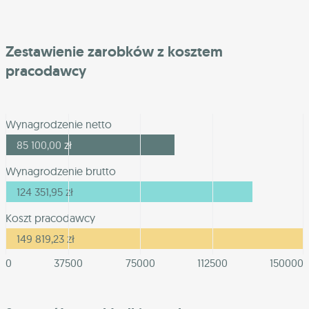
Zestawienie zarobków z kosztem
pracodawcy
Wynagrodzenie netto
85 100,00
zł
Wynagrodzenie brutto
124 351,95
zł
Koszt pracodawcy
149 819,23
zł
0
37500
75000
112500
150000