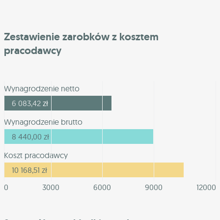
Zestawienie zarobków z kosztem
pracodawcy
Wynagrodzenie netto
6 083,42
zł
Wynagrodzenie brutto
8 440,00
zł
Koszt pracodawcy
10 168,51
zł
0
3000
6000
9000
12000