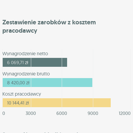
Zestawienie zarobków z kosztem
pracodawcy
Wynagrodzenie netto
6 069,71
zł
Wynagrodzenie brutto
8 420,00
zł
Koszt pracodawcy
10 144,41
zł
0
3000
6000
9000
12000