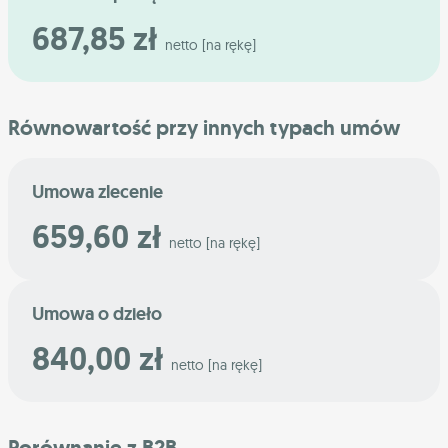
687,85 zł
netto [na rękę]
Równowartość przy innych typach umów
Umowa zlecenie
659,60 zł
netto [na rękę]
Umowa o dzieło
840,00 zł
netto [na rękę]
Porównanie z B2B