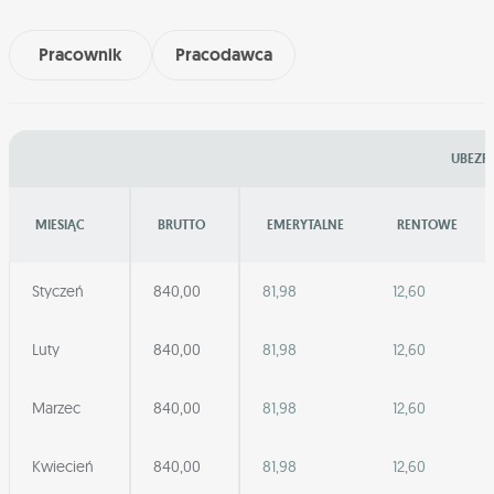
Pracownik
Pracodawca
UBEZPI
MIESIĄC
BRUTTO
EMERYTALNE
RENTOWE
Styczeń
840,00
81,98
12,60
Luty
840,00
81,98
12,60
Marzec
840,00
81,98
12,60
Kwiecień
840,00
81,98
12,60