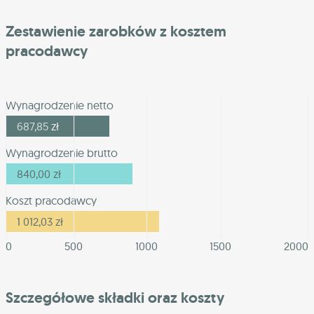
Zestawienie zarobków z kosztem
pracodawcy
Wynagrodzenie netto
687,85
zł
Wynagrodzenie brutto
840,00
zł
Koszt pracodawcy
1 012,03
zł
0
500
1000
1500
2000
Szczegółowe składki oraz koszty