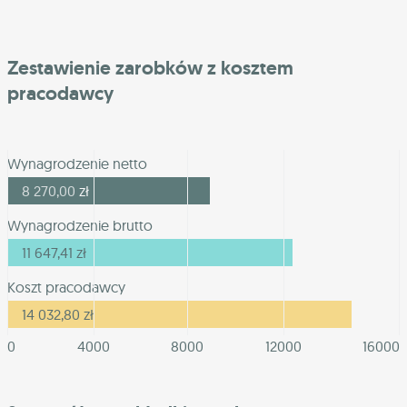
Zestawienie zarobków z kosztem
pracodawcy
Wynagrodzenie netto
8 270,00
zł
Wynagrodzenie brutto
11 647,41
zł
Koszt pracodawcy
14 032,80
zł
0
4000
8000
12000
16000