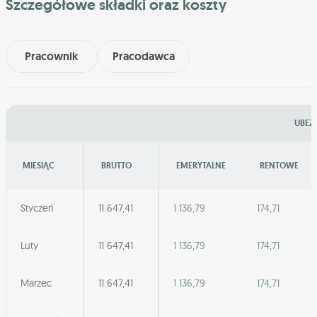
Szczegółowe składki oraz koszty
Pracownik
Pracodawca
UBEZP
MIESIĄC
BRUTTO
EMERYTALNE
RENTOWE
Styczeń
11 647,41
1 136,79
174,71
Luty
11 647,41
1 136,79
174,71
Marzec
11 647,41
1 136,79
174,71