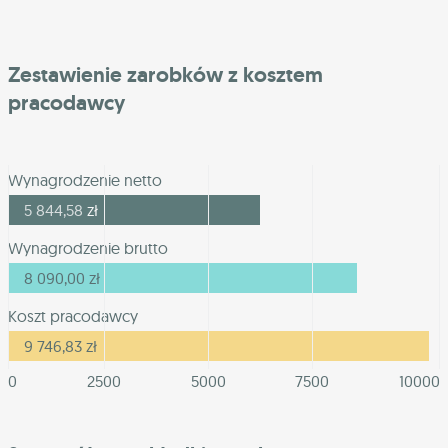
Zestawienie zarobków z kosztem
pracodawcy
Wynagrodzenie netto
5 844,58
zł
Wynagrodzenie brutto
8 090,00
zł
Koszt pracodawcy
9 746,83
zł
0
2500
5000
7500
10000