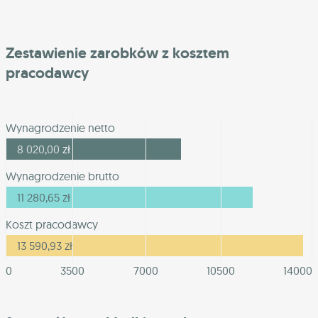
Zestawienie zarobków z kosztem
pracodawcy
Wynagrodzenie netto
8 020,00
zł
Wynagrodzenie brutto
11 280,65
zł
Koszt pracodawcy
13 590,93
zł
0
3500
7000
10500
14000