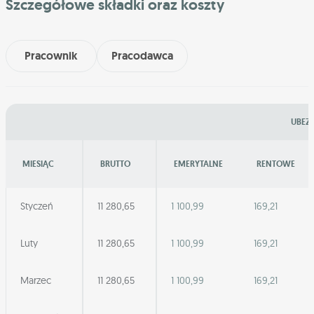
Szczegółowe składki oraz koszty
Pracownik
Pracodawca
UBEZP
MIESIĄC
BRUTTO
EMERYTALNE
RENTOWE
Styczeń
11 280,65
1 100,99
169,21
Luty
11 280,65
1 100,99
169,21
Marzec
11 280,65
1 100,99
169,21