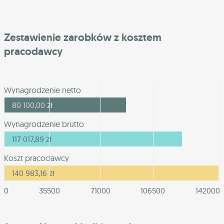
Zestawienie zarobków z kosztem
pracodawcy
Wynagrodzenie netto
80 100,00
zł
Wynagrodzenie brutto
117 017,89
zł
Koszt pracodawcy
140 983,16
zł
0
35500
71000
106500
142000