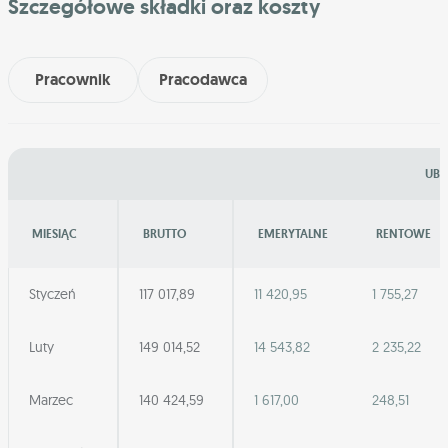
Szczegółowe składki oraz koszty
Pracownik
Pracodawca
UBE
MIESIĄC
BRUTTO
EMERYTALNE
RENTOWE
Styczeń
117 017,89
11 420,95
1 755,27
Luty
149 014,52
14 543,82
2 235,22
Marzec
140 424,59
1 617,00
248,51