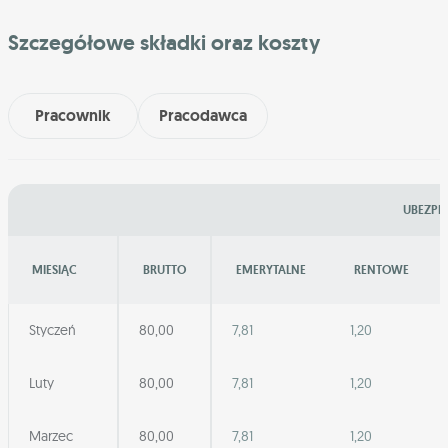
Szczegółowe składki oraz koszty
Pracownik
Pracodawca
UBEZPIE
MIESIĄC
BRUTTO
EMERYTALNE
RENTOWE
Styczeń
80,00
7,81
1,20
Luty
80,00
7,81
1,20
Marzec
80,00
7,81
1,20