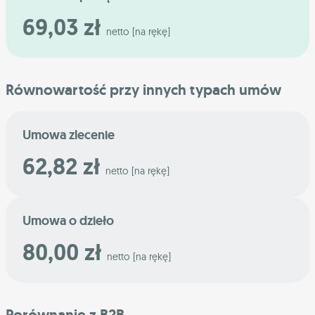
69,03 zł
netto [na rękę]
Równowartość przy innych typach umów
Umowa zlecenie
62,82 zł
netto [na rękę]
Umowa o dzieło
80,00 zł
netto [na rękę]
Porównanie z B2B