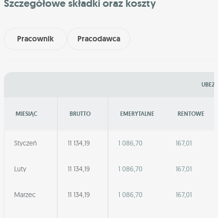
Szczegółowe składki oraz koszty
Pracownik
Pracodawca
UBEZP
MIESIĄC
BRUTTO
EMERYTALNE
RENTOWE
Styczeń
11 134,19
1 086,70
167,01
Luty
11 134,19
1 086,70
167,01
Marzec
11 134,19
1 086,70
167,01