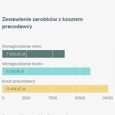
Zestawienie zarobków z kosztem
pracodawcy
Wynagrodzenie netto
7 920,00
zł
Wynagrodzenie brutto
11 134,19
zł
Koszt pracodawcy
13 414,47
zł
0
3500
7000
10500
14000