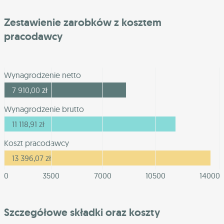
Zestawienie zarobków z kosztem
pracodawcy
Wynagrodzenie netto
7 910,00
zł
Wynagrodzenie brutto
11 118,91
zł
Koszt pracodawcy
13 396,07
zł
0
3500
7000
10500
14000
Szczegółowe składki oraz koszty