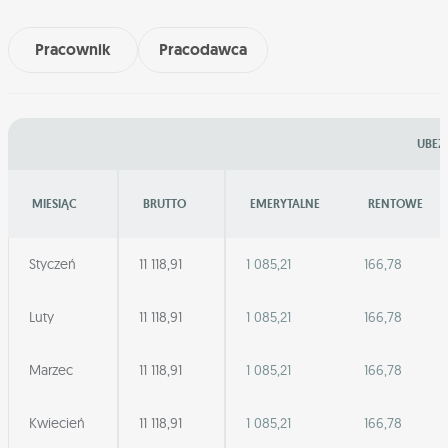
Pracownik
Pracodawca
UBEZ
MIESIĄC
BRUTTO
EMERYTALNE
RENTOWE
Styczeń
11 118,91
1 085,21
166,78
Luty
11 118,91
1 085,21
166,78
Marzec
11 118,91
1 085,21
166,78
Kwiecień
11 118,91
1 085,21
166,78