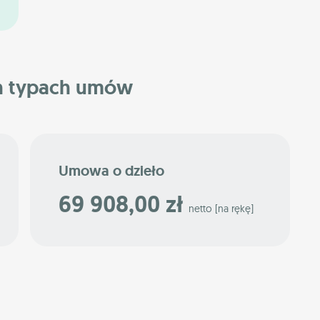
h typach umów
Umowa o dzieło
69 908,00 zł
netto [na rękę]