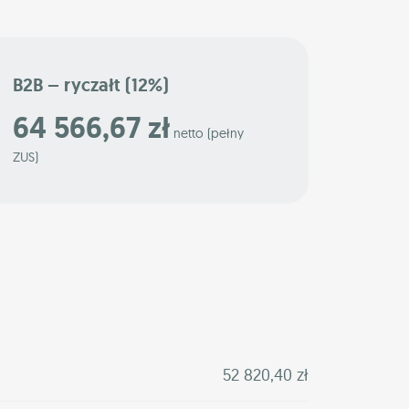
B2B – ryczałt (12%)
64 566,67 zł
netto (pełny
ZUS)
52 820,40 zł