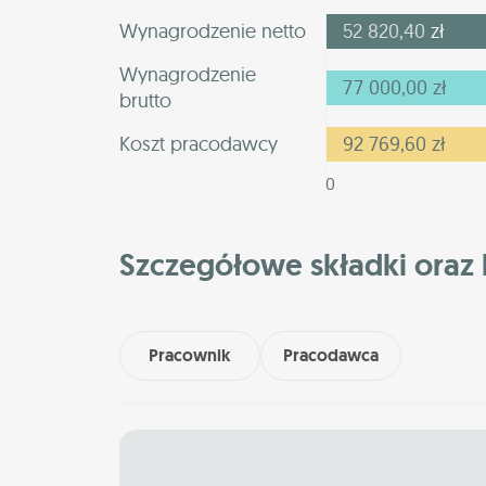
Wynagrodzenie netto
52 820,40
zł
Wynagrodzenie
77 000,00
zł
brutto
Koszt pracodawcy
92 769,60
zł
0
Szczegółowe składki oraz 
Pracownik
Pracodawca