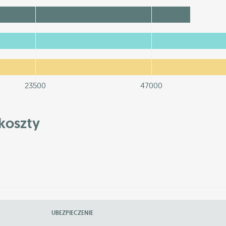
23500
47000
koszty
UBEZPIECZENIE