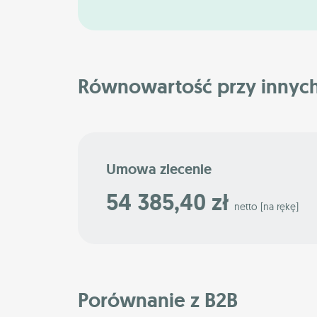
Równowartość przy innyc
Umowa zlecenie
54 385,40 zł
netto [na rękę]
Porównanie z B2B