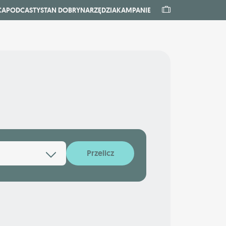
CA
PODCASTY
STAN DOBRY
NARZĘDZIA
KAMPANIE
Przelicz