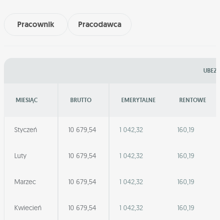
Pracownik
Pracodawca
UBEZP
MIESIĄC
BRUTTO
EMERYTALNE
RENTOWE
Styczeń
10 679,54
1 042,32
160,19
Luty
10 679,54
1 042,32
160,19
Marzec
10 679,54
1 042,32
160,19
Kwiecień
10 679,54
1 042,32
160,19