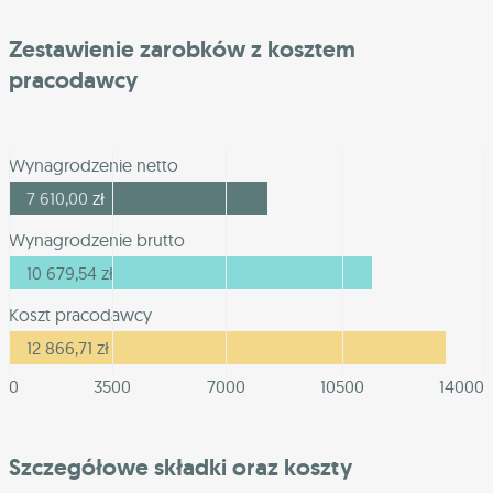
Zestawienie zarobków z kosztem
pracodawcy
Wynagrodzenie netto
7 610,00
zł
Wynagrodzenie brutto
10 679,54
zł
Koszt pracodawcy
12 866,71
zł
0
3500
7000
10500
14000
Szczegółowe składki oraz koszty