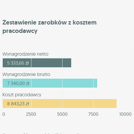
Zestawienie zarobków z kosztem
pracodawcy
Wynagrodzenie netto
5 333,66
zł
Wynagrodzenie brutto
7 340,00
zł
Koszt pracodawcy
8 843,23
zł
0
2500
5000
7500
10000