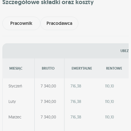
Szczegółowe składki oraz koszty
Pracownik
Pracodawca
UBEZP
MIESIĄC
BRUTTO
EMERYTALNE
RENTOWE
Styczeń
7 340,00
716,38
110,10
Luty
7 340,00
716,38
110,10
Marzec
7 340,00
716,38
110,10