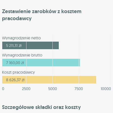
Zestawienie zarobków z kosztem
pracodawcy
Wynagrodzenie netto
5 211,31
zł
Wynagrodzenie brutto
7 160,00
zł
Koszt pracodawcy
8 626,37
zł
0
2500
5000
7500
10000
Szczegółowe składki oraz koszty