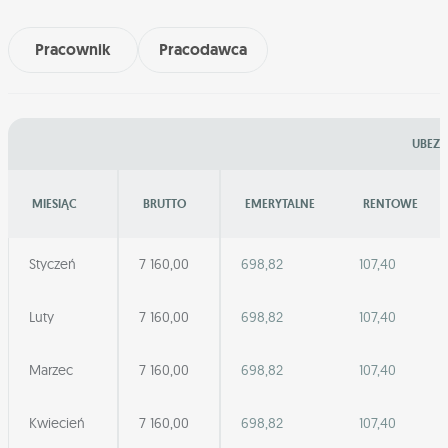
Pracownik
Pracodawca
UBEZP
MIESIĄC
BRUTTO
EMERYTALNE
RENTOWE
Styczeń
7 160,00
698,82
107,40
Luty
7 160,00
698,82
107,40
Marzec
7 160,00
698,82
107,40
Kwiecień
7 160,00
698,82
107,40