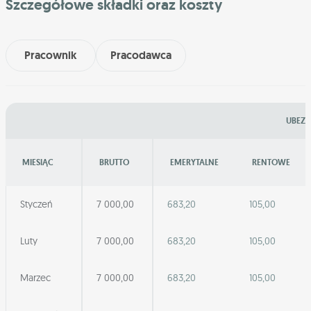
Szczegółowe składki oraz koszty
Pracownik
Pracodawca
UBEZP
MIESIĄC
BRUTTO
EMERYTALNE
RENTOWE
Styczeń
7 000,00
683,20
105,00
Luty
7 000,00
683,20
105,00
Marzec
7 000,00
683,20
105,00