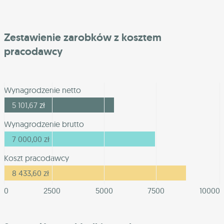
Zestawienie zarobków z kosztem
pracodawcy
Wynagrodzenie netto
5 101,67
zł
Wynagrodzenie brutto
7 000,00
zł
Koszt pracodawcy
8 433,60
zł
0
2500
5000
7500
10000