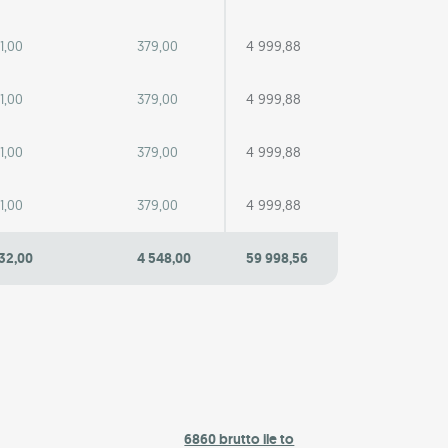
1,00
379,00
4 999,88
1,00
379,00
4 999,88
1,00
379,00
4 999,88
1,00
379,00
4 999,88
32,00
4 548,00
59 998,56
6860 brutto ile to