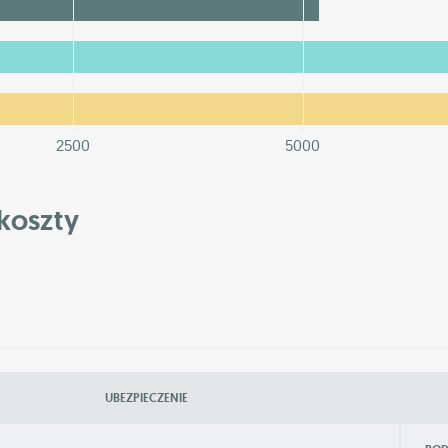
2500
5000
koszty
UBEZPIECZENIE