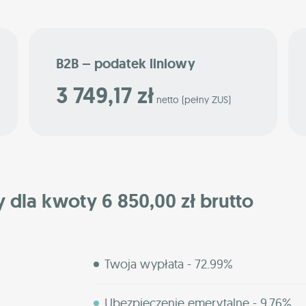
B2B – podatek liniowy
3 749,17 zł
netto (pełny ZUS)
y dla kwoty 6 850,00 zł brutto
Twoja wypłata - 72.99%
Ubezpieczenie emerytalne - 9.76%