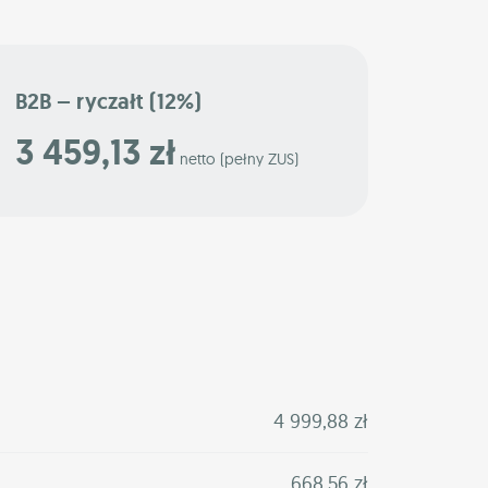
B2B – ryczałt (12%)
3 459,13 zł
netto (pełny ZUS)
4 999,88 zł
668,56 zł