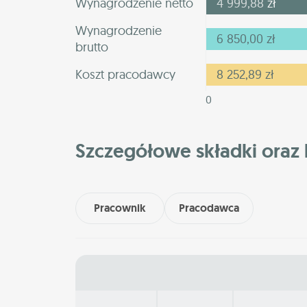
Wynagrodzenie netto
4 999,88
zł
Wynagrodzenie
6 850,00
zł
brutto
Koszt pracodawcy
8 252,89
zł
0
Szczegółowe składki oraz 
Pracownik
Pracodawca