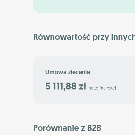
Równowartość przy innyc
Umowa zlecenie
5 111,88 zł
netto [na rękę]
Porównanie z B2B