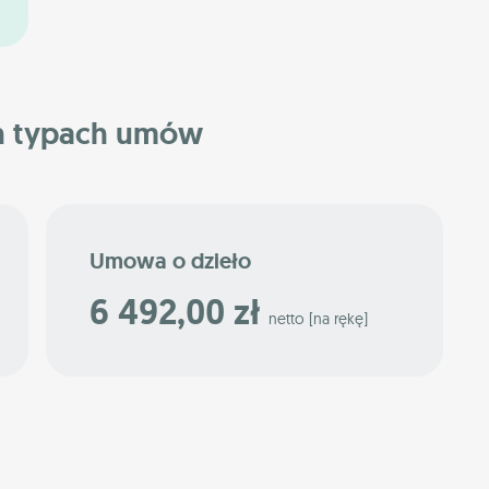
h typach umów
Umowa o dzieło
6 492,00 zł
netto [na rękę]