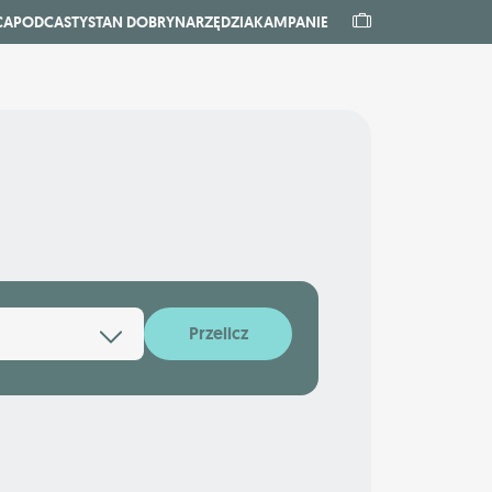
CA
PODCASTY
STAN DOBRY
NARZĘDZIA
KAMPANIE
Przelicz