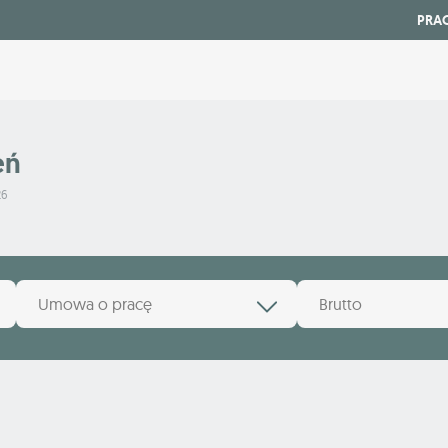
PRA
eń
26
Umowa o pracę
Brutto