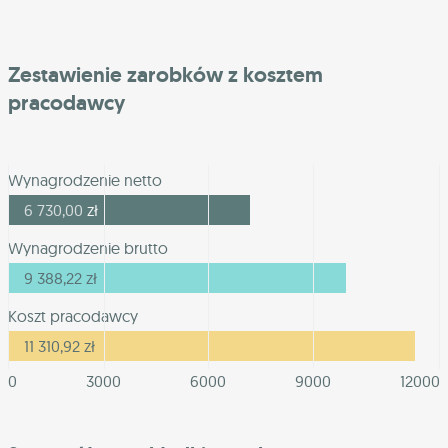
Zestawienie zarobków z kosztem
pracodawcy
Wynagrodzenie netto
6 730,00
zł
Wynagrodzenie brutto
9 388,22
zł
Koszt pracodawcy
11 310,92
zł
0
3000
6000
9000
12000