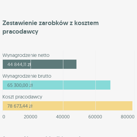
Zestawienie zarobków z kosztem
pracodawcy
Wynagrodzenie netto
44 844,11
zł
Wynagrodzenie brutto
65 300,00
zł
Koszt pracodawcy
78 673,44
zł
0
20000
40000
60000
80000