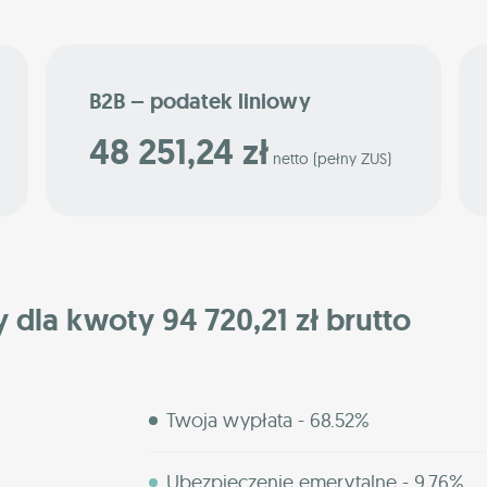
B2B – podatek liniowy
48 251,24 zł
netto (pełny ZUS)
y dla kwoty 94 720,21 zł brutto
Twoja wypłata - 68.52%
Ubezpieczenie emerytalne - 9.76%