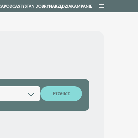
CA
PODCASTY
STAN DOBRY
NARZĘDZIA
KAMPANIE
Przelicz