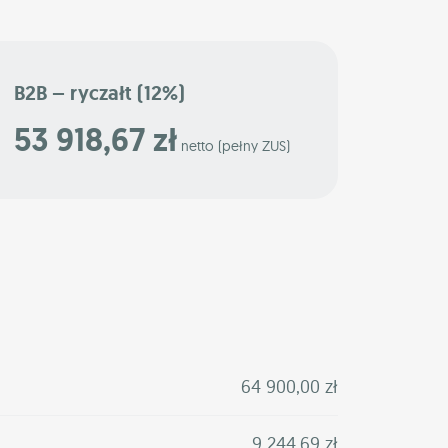
B2B – ryczałt (12%)
53 918,67 zł
netto (pełny ZUS)
64 900,00 zł
9 244,69 zł