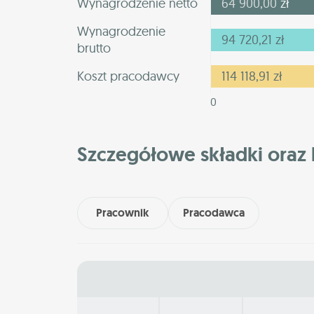
Wynagrodzenie netto
64 900,00
zł
Wynagrodzenie
94 720,21
zł
brutto
Koszt pracodawcy
114 118,91
zł
0
Szczegółowe składki oraz 
Pracownik
Pracodawca