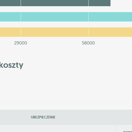
29000
58000
koszty
UBEZPIECZENIE