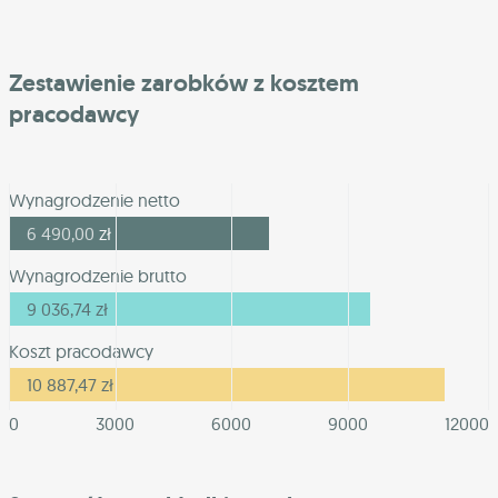
Zestawienie zarobków z kosztem
pracodawcy
Wynagrodzenie netto
6 490,00
zł
Wynagrodzenie brutto
9 036,74
zł
Koszt pracodawcy
10 887,47
zł
0
3000
6000
9000
12000