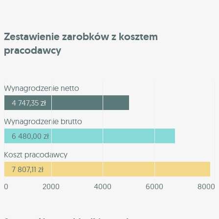
Zestawienie zarobków z kosztem
pracodawcy
Wynagrodzenie netto
4 747,35
zł
Wynagrodzenie brutto
6 480,00
zł
Koszt pracodawcy
7 807,11
zł
0
2000
4000
6000
8000