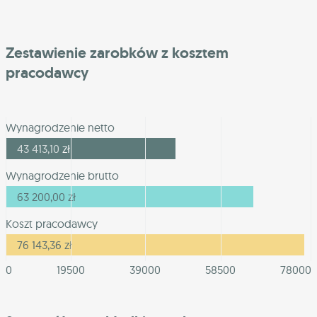
Zestawienie zarobków z kosztem
pracodawcy
Wynagrodzenie netto
43 413,10
zł
Wynagrodzenie brutto
63 200,00
zł
Koszt pracodawcy
76 143,36
zł
0
19500
39000
58500
78000