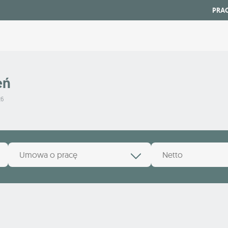
PRA
eń
26
Umowa o pracę
Netto