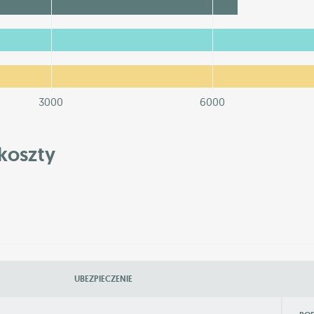
3000
6000
koszty
UBEZPIECZENIE