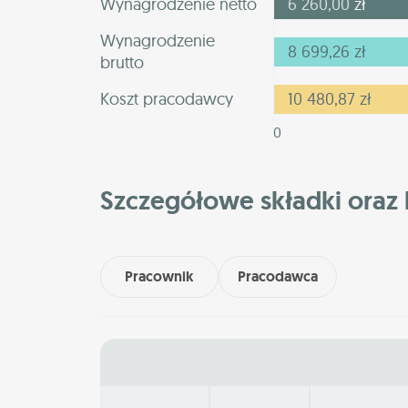
Wynagrodzenie netto
6 260,00
zł
Wynagrodzenie
8 699,26
zł
brutto
Koszt pracodawcy
10 480,87
zł
0
Szczegółowe składki oraz 
Pracownik
Pracodawca