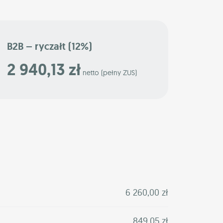
B2B – ryczałt (12%)
2 940,13 zł
netto (pełny ZUS)
6 260,00 zł
849,05 zł