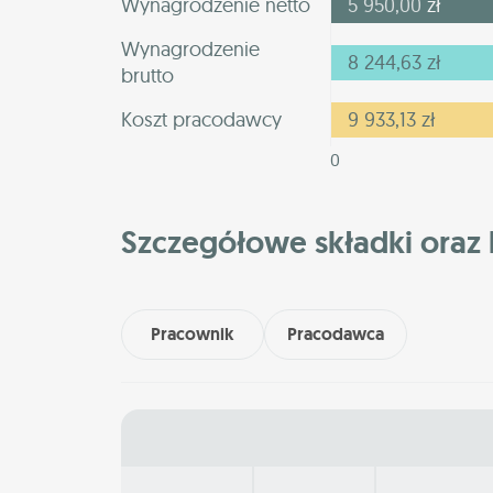
Wynagrodzenie netto
5 950,00
zł
Wynagrodzenie
8 244,63
zł
brutto
Koszt pracodawcy
9 933,13
zł
0
Szczegółowe składki oraz 
Pracownik
Pracodawca