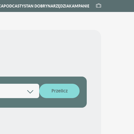
CA
PODCASTY
STAN DOBRY
NARZĘDZIA
KAMPANIE
Przelicz