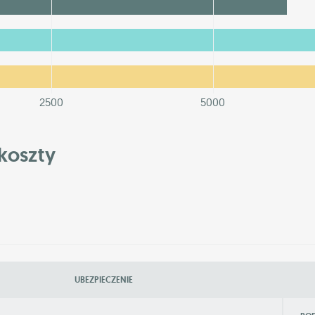
2500
5000
koszty
UBEZPIECZENIE