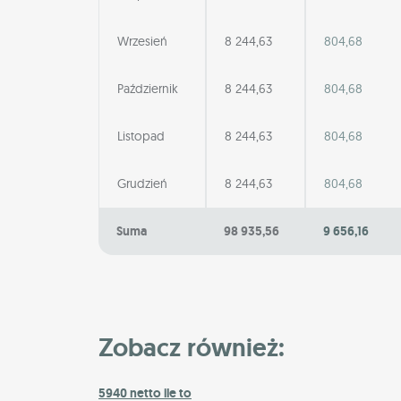
Wrzesień
8 244,63
804,68
Październik
8 244,63
804,68
Listopad
8 244,63
804,68
Grudzień
8 244,63
804,68
Suma
98 935,56
9 656,16
Zobacz również:
5940 netto ile to