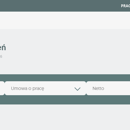
PRA
eń
26
Umowa o pracę
Netto