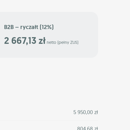
B2B – ryczałt (12%)
2 667,13 zł
netto (pełny ZUS)
5 950,00 zł
804,68 zł