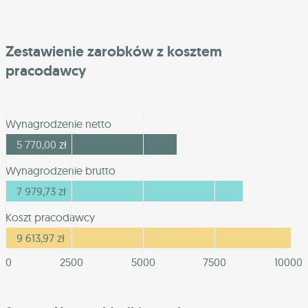
Zestawienie zarobków z kosztem
pracodawcy
Wynagrodzenie netto
5 770,00
zł
Wynagrodzenie brutto
7 979,73
zł
Koszt pracodawcy
9 613,97
zł
0
2500
5000
7500
10000