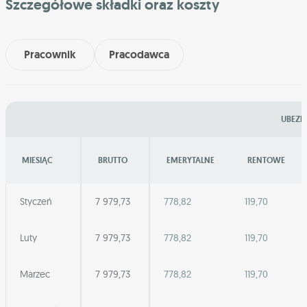
Szczegółowe składki oraz koszty
Pracownik
Pracodawca
UBEZP
MIESIĄC
BRUTTO
EMERYTALNE
RENTOWE
Styczeń
7 979,73
778,82
119,70
Luty
7 979,73
778,82
119,70
Marzec
7 979,73
778,82
119,70