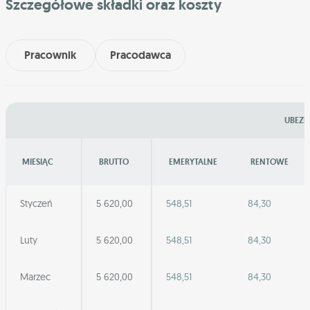
Szczegółowe składki oraz koszty
Pracownik
Pracodawca
UBEZP
MIESIĄC
BRUTTO
EMERYTALNE
RENTOWE
Styczeń
5 620,00
548,51
84,30
Luty
5 620,00
548,51
84,30
Marzec
5 620,00
548,51
84,30