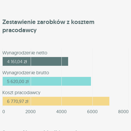
Zestawienie zarobków z kosztem
pracodawcy
Wynagrodzenie netto
4 161,04
zł
Wynagrodzenie brutto
5 620,00
zł
Koszt pracodawcy
6 770,97
zł
0
2000
4000
6000
8000