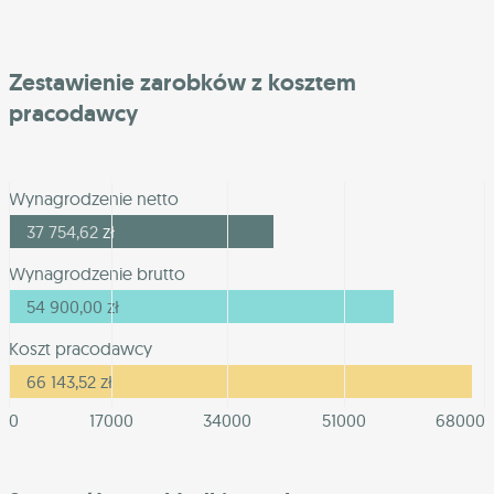
Zestawienie zarobków z kosztem
pracodawcy
Wynagrodzenie netto
37 754,62
zł
Wynagrodzenie brutto
54 900,00
zł
Koszt pracodawcy
66 143,52
zł
0
17000
34000
51000
68000