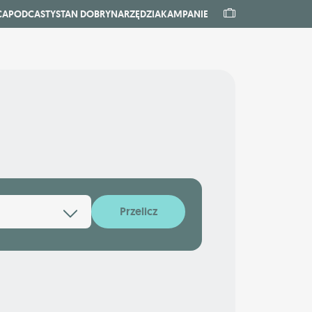
CA
PODCASTY
STAN DOBRY
NARZĘDZIA
KAMPANIE
Przelicz