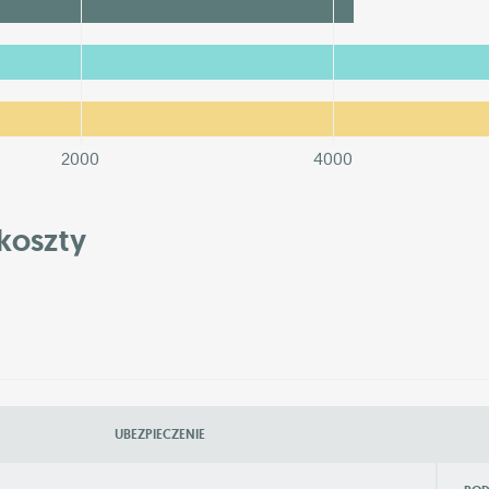
2000
4000
koszty
UBEZPIECZENIE