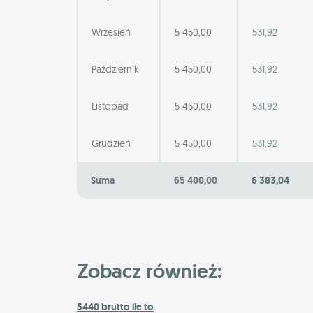
Wrzesień
5 450,00
531,92
Październik
5 450,00
531,92
Listopad
5 450,00
531,92
Grudzień
5 450,00
531,92
Suma
65 400,00
6 383,04
Zobacz również:
5440 brutto ile to