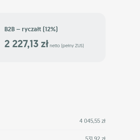
B2B – ryczałt (12%)
2 227,13 zł
netto (pełny ZUS)
4 045,55 zł
531,92 zł