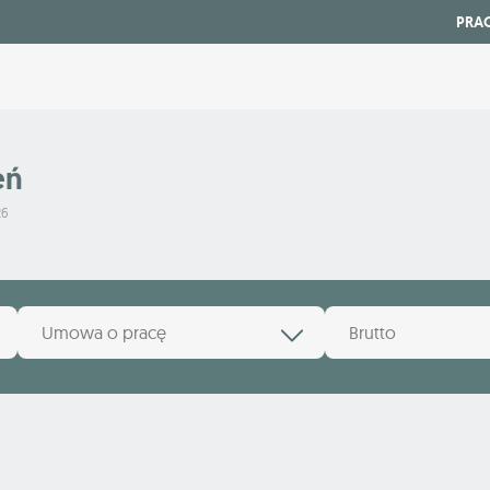
PRA
eń
26
Umowa o pracę
Brutto