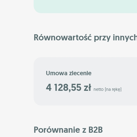
Równowartość przy innyc
Umowa zlecenie
4 128,55 zł
netto [na rękę]
Porównanie z B2B