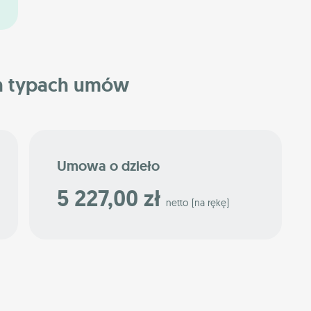
h typach umów
Umowa o dzieło
5 227,00 zł
netto [na rękę]