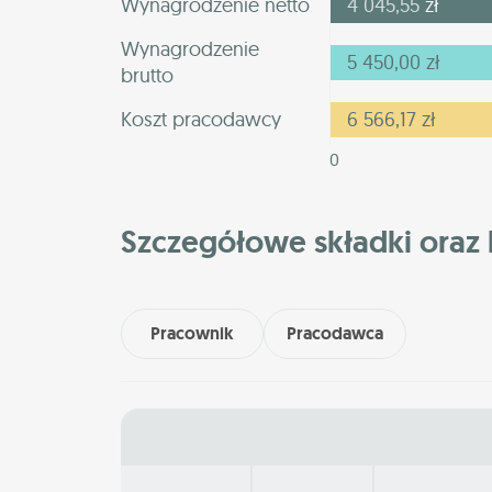
Wynagrodzenie netto
4 045,55
zł
Wynagrodzenie
5 450,00
zł
brutto
Koszt pracodawcy
6 566,17
zł
0
Szczegółowe składki oraz 
Pracownik
Pracodawca