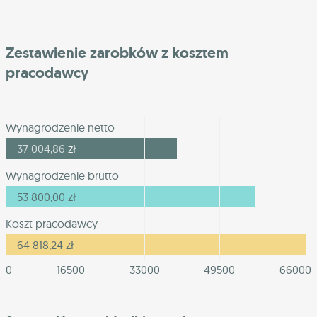
Zestawienie zarobków z kosztem
pracodawcy
Wynagrodzenie netto
37 004,86
zł
Wynagrodzenie brutto
53 800,00
zł
Koszt pracodawcy
64 818,24
zł
0
16500
33000
49500
66000