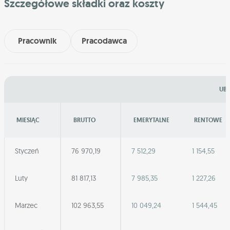
Szczegółowe składki oraz koszty
Pracownik
Pracodawca
UBE
MIESIĄC
BRUTTO
EMERYTALNE
RENTOWE
Styczeń
76 970,19
7 512,29
1 154,55
Luty
81 817,13
7 985,35
1 227,26
Marzec
102 963,55
10 049,24
1 544,45