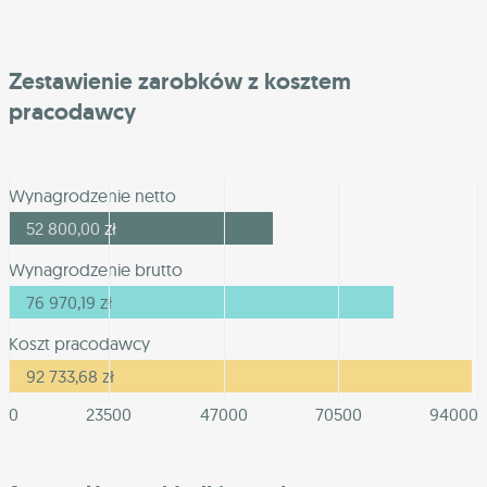
Zestawienie zarobków z kosztem
pracodawcy
Wynagrodzenie netto
52 800,00
zł
Wynagrodzenie brutto
76 970,19
zł
Koszt pracodawcy
92 733,68
zł
0
23500
47000
70500
94000